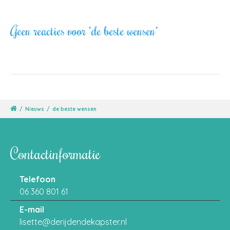
Geen reacties voor "de beste wensen"
/
Nieuws
/
de beste wensen
Contactinformatie
Telefoon
06 360 801 61
E-mail
lisette@derijdendekapster.nl