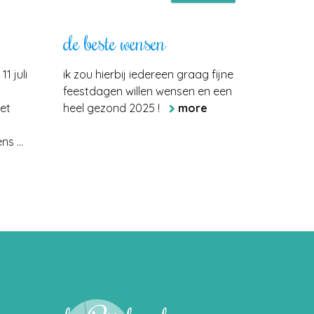
de beste wensen
1 juli
ik zou hierbij iedereen graag fijne
1
feestdagen willen wensen en een
et
heel gezond 2025 !
more
s ...