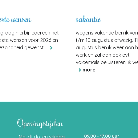
este wensen
vakantie
 graag hierbij iedereen het
wegens vakantie ben ik van 1
beste wensen voor 2026 en
t/m 10 augustus afwezig. 1
gezondheid gewenst.
augustus ben ik weer aan h
werk en zal dan ook evt
voicemails beluisteren. ik wen
more
Openingstijden
09.00 - 17.00 uur
Ma, di, do, en vrijdag