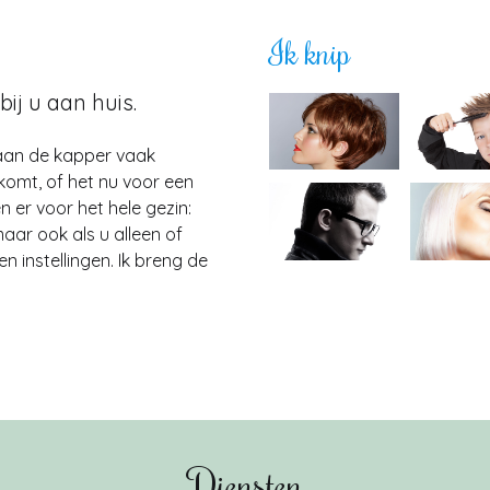
Ik knip
ij u aan huis.
aan de kapper vaak
tkomt, of het nu voor een
n er voor het hele gezin:
aar ook als u alleen of
en instellingen. Ik breng de
Diensten