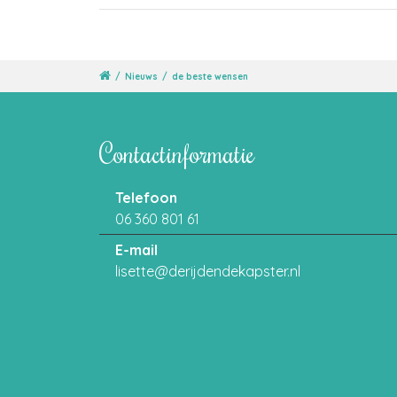
/
Nieuws
/
de beste wensen
Contactinformatie
Telefoon
06 360 801 61
E-mail
lisette@derijdendekapster.nl